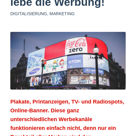
lebe die Werbung!
DIGITALISIERUNG
,
MARKETING
Plakate, Printanzeigen, TV- und Radiospots,
Online-Banner. Diese ganz
unterschiedlichen Werbekanäle
funktionieren einfach nicht, denn nur ein