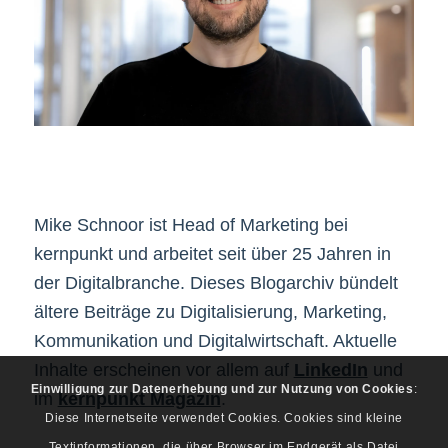
Mike Schnoor ist Head of Marketing bei
kernpunkt und arbeitet seit über 25 Jahren in
der Digitalbranche. Dieses Blogarchiv bündelt
ältere Beiträge zu Digitalisierung, Marketing,
Kommunikation und Digitalwirtschaft. Aktuelle
Inhalte erscheinen vor allem auf
LinkedIn
und
Einwilligung zur Datenerhebung und zur Nutzung von Cookies
:
im
kernpunkt Magazin
.
Diese Internetseite verwendet Cookies. Cookies sind kleine
Textinformationen, die über Browser im Endgerät als Datei