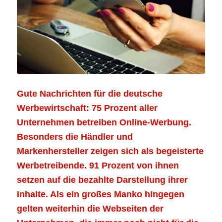
Gute Nachrichten für die deutsche
Werbewirtschaft: 75 Prozent aller
Unternehmen betreiben Online-Werbung.
Besonders die Händler und
Markenhersteller zeigen sich als begeisterte
Werbetreibende. 91 Prozent von ihnen
setzen auf die bezahlte Darstellung ihrer
Inhalte. Als ein großes Manko hingegen
gelten weiterhin die Webseiten der