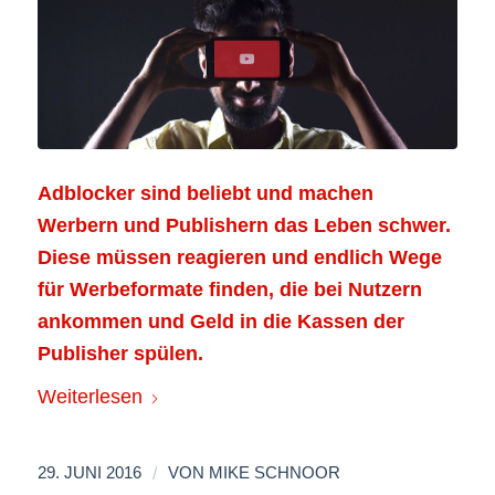
Adblocker sind beliebt und machen
Werbern und Publishern das Leben schwer.
Diese müssen reagieren und endlich Wege
für Werbeformate finden, die bei Nutzern
ankommen und Geld in die Kassen der
Publisher spülen.
Weiterlesen
/
29. JUNI 2016
VON
MIKE SCHNOOR