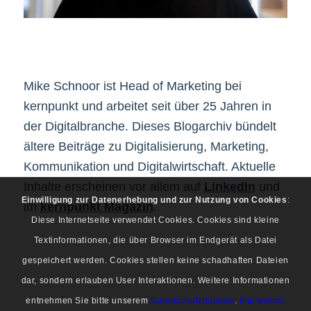
Mike Schnoor ist Head of Marketing bei
kernpunkt und arbeitet seit über 25 Jahren in
der Digitalbranche. Dieses Blogarchiv bündelt
ältere Beiträge zu Digitalisierung, Marketing,
Kommunikation und Digitalwirtschaft. Aktuelle
Inhalte erscheinen vor allem auf
LinkedIn
und
Einwilligung zur Datenerhebung und zur Nutzung von Cookies
:
im
kernpunkt Magazin
.
Diese Internetseite verwendet Cookies. Cookies sind kleine
Textinformationen, die über Browser im Endgerät als Datei
gespeichert werden. Cookies stellen keine schadhaften Dateien
dar, sondern erlauben User Interaktionen. Weitere Informationen
entnehmen Sie bitte unserem
Datenschutzhinweis
.
Impressum