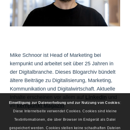
Mike Schnoor ist Head of Marketing bei
kernpunkt und arbeitet seit über 25 Jahren in
der Digitalbranche. Dieses Blogarchiv bündelt
ältere Beiträge zu Digitalisierung, Marketing,
Kommunikation und Digitalwirtschaft. Aktuelle
Inhalte erscheinen vor allem auf
LinkedIn
und
Einwilligung zur Datenerhebung und zur Nutzung von Cookies
:
im
kernpunkt Magazin
.
Diese Internetseite verwendet Cookies. Cookies sind kleine
Textinformationen, die über Browser im Endgerät als Datei
gespeichert werden. Cookies stellen keine schadhaften Dateien