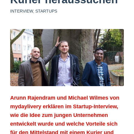
INTERVIEW
,
STARTUPS
Arunn Rajendram und Michael Wilmes von
mydaylivery
erklären im Startup-Interview,
wie die Idee zum jungen Unternehmen
entwickelt wurde und welche Vorteile sich
für den Mittelstand mit einem Kurier und