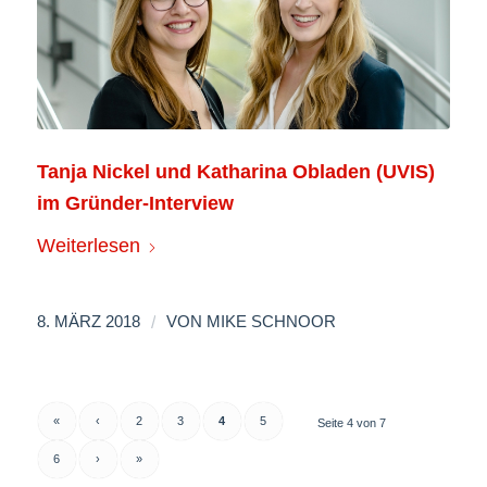
Tanja Nickel und Katharina Obladen (UVIS)
im Gründer-Interview
Weiterlesen
/
8. MÄRZ 2018
VON
MIKE SCHNOOR
«
‹
2
3
4
5
Seite 4 von 7
6
›
»