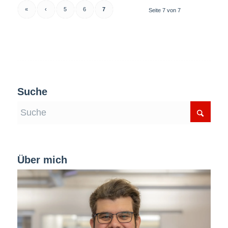
«
‹
5
6
7
Seite 7 von 7
Suche
Über mich