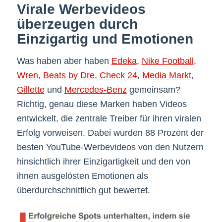
Virale Werbevideos
überzeugen durch
Einzigartig und Emotionen
Was haben aber haben
Edeka
,
Nike Football
,
Wren
,
Beats by Dre
,
Check 24
,
Media Markt
,
Gillette
und
Mercedes-Benz
gemeinsam?
Richtig, genau diese Marken haben Videos
entwickelt, die zentrale Treiber für ihren viralen
Erfolg vorweisen. Dabei wurden 88 Prozent der
besten YouTube-Werbevideos von den Nutzern
hinsichtlich ihrer Einzigartigkeit und den von
ihnen ausgelösten Emotionen als
überdurchschnittlich gut bewertet.