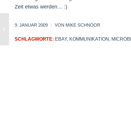
Zeit etwas werden… :)
/
9. JANUAR 2009
VON
MIKE SCHNOOR
Ich bin ein Star – auch ohne Sperrfrist
SCHLAGWORTE:
EBAY
,
KOMMUNIKATION
,
MICROB