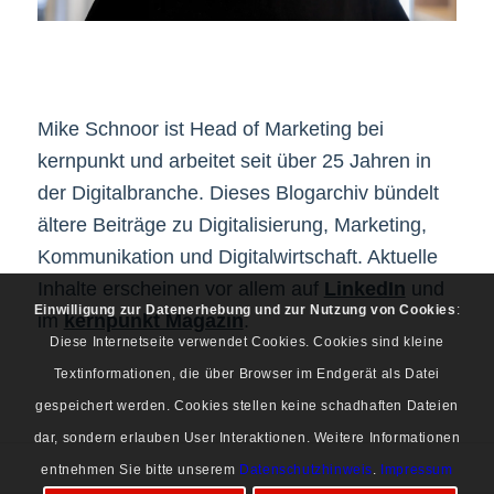
Mike Schnoor ist Head of Marketing bei
kernpunkt und arbeitet seit über 25 Jahren in
der Digitalbranche. Dieses Blogarchiv bündelt
ältere Beiträge zu Digitalisierung, Marketing,
Kommunikation und Digitalwirtschaft. Aktuelle
Inhalte erscheinen vor allem auf
LinkedIn
und
Einwilligung zur Datenerhebung und zur Nutzung von Cookies
:
im
kernpunkt Magazin
.
Diese Internetseite verwendet Cookies. Cookies sind kleine
Textinformationen, die über Browser im Endgerät als Datei
gespeichert werden. Cookies stellen keine schadhaften Dateien
dar, sondern erlauben User Interaktionen. Weitere Informationen
entnehmen Sie bitte unserem
Datenschutzhinweis
.
Impressum