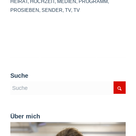
HEIRAT
,
HOCHZEIT
,
MEDIEN
,
PROGRAMM
,
PROSIEBEN
,
SENDER
,
TV
,
TV
Suche
Über mich