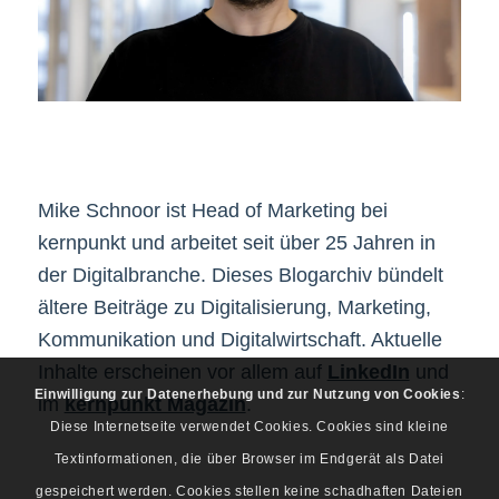
Mike Schnoor ist Head of Marketing bei
kernpunkt und arbeitet seit über 25 Jahren in
der Digitalbranche. Dieses Blogarchiv bündelt
ältere Beiträge zu Digitalisierung, Marketing,
Kommunikation und Digitalwirtschaft. Aktuelle
Inhalte erscheinen vor allem auf
LinkedIn
und
Einwilligung zur Datenerhebung und zur Nutzung von Cookies
:
im
kernpunkt Magazin
.
Diese Internetseite verwendet Cookies. Cookies sind kleine
Textinformationen, die über Browser im Endgerät als Datei
gespeichert werden. Cookies stellen keine schadhaften Dateien