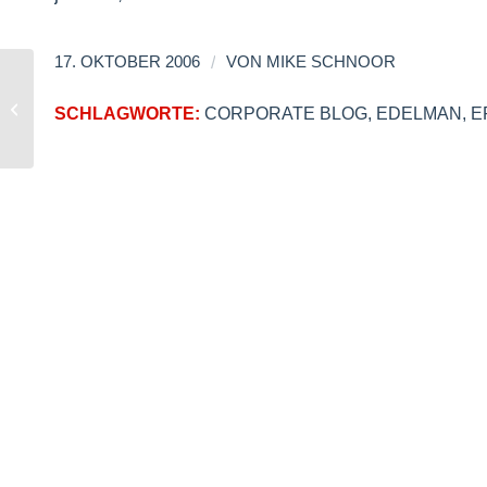
/
17. OKTOBER 2006
VON
MIKE SCHNOOR
Online Dating und Web 2.0 (Teil 1)
SCHLAGWORTE:
CORPORATE BLOG
,
EDELMAN
,
E