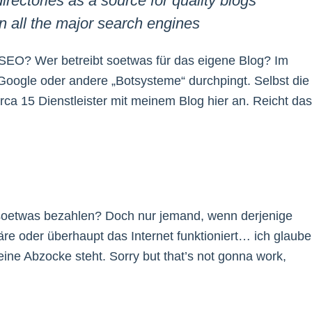
rectories as a source for quality blogs
y in all the major search engines
O? Wer betreibt soetwas für das eigene Blog? Im
, Google oder andere „Botsysteme“ durchpingt. Selbst die
irca 15 Dienstleister mit meinem Blog hier an. Reicht das
ll soetwas bezahlen? Doch nur jemand, wenn derjenige
re oder überhaupt das Internet funktioniert… ich glaube
reine Abzocke steht. Sorry but that’s not gonna work,