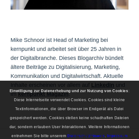
Mike Schnoor ist Head of Marketing bei
kernpunkt und arbeitet seit über 25 Jahren in
der Digitalbranche. Dieses Blogarchiv bündelt
ältere Beiträge zu Digitalisierung, Marketing,
Kommunikation und Digitalwirtschaft. Aktuelle
Inhalte erscheinen vor allem auf
LinkedIn
und
Einwilligung zur Datenerhebung und zur Nutzung von Cookies
:
im
kernpunkt Magazin
.
Diese Internetseite verwendet Cookies. Cookies sind kleine
Textinformationen, die über Browser im Endgerät als Datei
gespeichert werden. Cookies stellen keine schadhaften Dateien
dar, sondern erlauben User Interaktionen. Weitere Informationen
entnehmen Sie bitte unserem
Datenschutzhinweis
.
Impressum