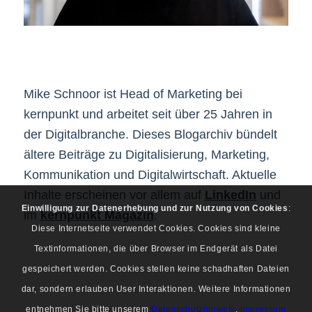
Mike Schnoor ist Head of Marketing bei
kernpunkt und arbeitet seit über 25 Jahren in
der Digitalbranche. Dieses Blogarchiv bündelt
ältere Beiträge zu Digitalisierung, Marketing,
Kommunikation und Digitalwirtschaft. Aktuelle
Inhalte erscheinen vor allem auf
LinkedIn
und
Einwilligung zur Datenerhebung und zur Nutzung von Cookies
:
im
kernpunkt Magazin
.
Diese Internetseite verwendet Cookies. Cookies sind kleine
Textinformationen, die über Browser im Endgerät als Datei
gespeichert werden. Cookies stellen keine schadhaften Dateien
dar, sondern erlauben User Interaktionen. Weitere Informationen
entnehmen Sie bitte unserem
Datenschutzhinweis
.
Impressum