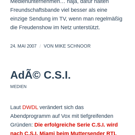
Medienunternehmen… naja, dafür halten
Freundschaftsbande viel besser als eine
einzige Sendung im TV, wenn man regelmäßig
die Freudenshow im Netz unterstützt.
/
24. MAI 2007
VON
MIKE SCHNOOR
AdÃ© C.S.I.
MEDIEN
Laut
DWDL
verändert sich das
Abendprogramm auf Vox mit tiefgreifenden
Gründen:
Die erfolgreiche Serie C.S.I. wird
nach C.S.I. Miami beim Muttersender RTL