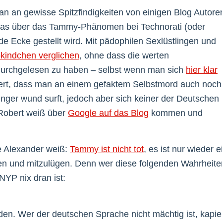
 man an gewisse Spitzfindigkeiten von einigen Blog Autore
twas über das Tammy-Phänomen bei Technorati (oder
de Ecke gestellt wird. Mit pädophilen Sexlüstlingen und
bkindchen verglichen
, ohne dass die werten
l durchgelesen zu haben – selbst wenn man sich
hier klar
iert, dass man an einem gefaktem Selbstmord auch noch
Finger wund surft, jedoch aber sich keiner der Deutschen
Robert weiß über
Google auf das Blog
kommen und
ie Alexander weiß:
Tammy ist nicht tot
, es ist nur wieder e
hen und mitzulügen. Denn wer diese folgenden Wahrheite
NYP nix dran ist:
en. Wer der deutschen Sprache nicht mächtig ist, kapie