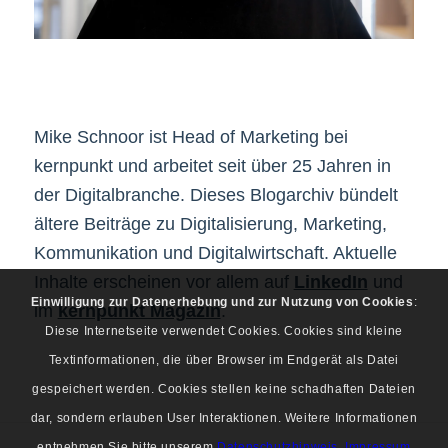
Mike Schnoor ist Head of Marketing bei
kernpunkt und arbeitet seit über 25 Jahren in
der Digitalbranche. Dieses Blogarchiv bündelt
ältere Beiträge zu Digitalisierung, Marketing,
Kommunikation und Digitalwirtschaft. Aktuelle
Inhalte erscheinen vor allem auf
LinkedIn
und
Einwilligung zur Datenerhebung und zur Nutzung von Cookies
:
im
kernpunkt Magazin
.
Diese Internetseite verwendet Cookies. Cookies sind kleine
Textinformationen, die über Browser im Endgerät als Datei
gespeichert werden. Cookies stellen keine schadhaften Dateien
dar, sondern erlauben User Interaktionen. Weitere Informationen
entnehmen Sie bitte unserem
Datenschutzhinweis
.
Impressum