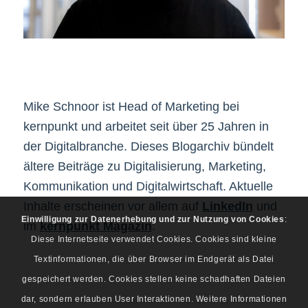
Mike Schnoor ist Head of Marketing bei
kernpunkt und arbeitet seit über 25 Jahren in
der Digitalbranche. Dieses Blogarchiv bündelt
ältere Beiträge zu Digitalisierung, Marketing,
Kommunikation und Digitalwirtschaft. Aktuelle
Inhalte erscheinen vor allem auf
LinkedIn
und
Einwilligung zur Datenerhebung und zur Nutzung von Cookies
:
im
kernpunkt Magazin
.
Diese Internetseite verwendet Cookies. Cookies sind kleine
Textinformationen, die über Browser im Endgerät als Datei
gespeichert werden. Cookies stellen keine schadhaften Dateien
dar, sondern erlauben User Interaktionen. Weitere Informationen