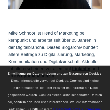
Mike Schnoor ist Head of Marketing bei
kernpunkt und arbeitet seit über 25 Jahren in
der Digitalbranche. Dieses Blogarchiv bündelt
ältere Beiträge zu Digitalisierung, Marketing,
Kommunikation und Digitalwirtschaft. Aktuelle
Inhalte erscheinen vor allem auf
LinkedIn
und
Einwilligung zur Datenerhebung und zur Nutzung von Cookies
:
im
kernpunkt Magazin
.
Diese Internetseite verwendet Cookies. Cookies sind kleine
Textinformationen, die über Browser im Endgerät als Datei
gespeichert werden. Cookies stellen keine schadhaften Dateien
dar, sondern erlauben User Interaktionen. Weitere Informationen
entnehmen Sie bitte unserem
Datenschutzhinweis
.
Impressum