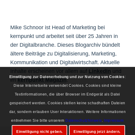
Mike Schnoor ist Head of Marketing bei
kernpunkt und arbeitet seit über 25 Jahren in
der Digitalbranche. Dieses Blogarchiv bündelt
ältere Beiträge zu Digitalisierung, Marketing,
Kommunikation und Digitalwirtschaft. Aktuelle
Inhalte erscheinen vor allem auf
LinkedIn
und
Einwilligung zur Datenerhebung und zur Nutzung von Cookies
:
im
kernpunkt Magazin
.
Diese Internetseite verwendet Cookies. Cookies sind kleine
Textinformationen, die über Browser im Endgerät als Datei
gespeichert werden. Cookies stellen keine schadhaften Dateien
dar, sondern erlauben User Interaktionen. Weitere Informationen
entnehmen Sie bitte unserem
Datenschutzhinweis
.
Impressum
Einwilligung nicht geben.
Einwilligung jetzt ändern.