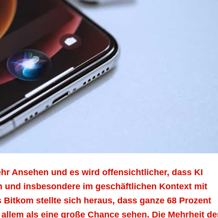
mehr Ansehen und es wird offensichtlicher, dass KI
en und insbesondere im geschäftlichen Kontext mit
es Bitkom stellte sich heraus, dass ganze 68 Prozent
r allem als eine große Chance sehen. Die Mehrheit de