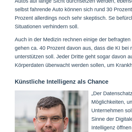
Autos auf lange Sicht durchsetzen werden, ebens
selbst fahrende Auto können sich rund 30 Prozent
Prozent allerdings noch sehr skeptisch. Se befür
Situationen verhindern soll.
Auch in der Medizin rechnen einige der befragte
gehen ca. 40 Prozent davon aus, dass die KI bei
unterstützen soll. Jeder Dritte geht sogar davon a
Körperdaten überwacht werden sollen, um Krankhei
Künstliche Intelligenz als Chance
„Der Datenschatz
Möglichkeiten, 
Unternehmen sollt
Sinne der Digital
Intelligenz öffne