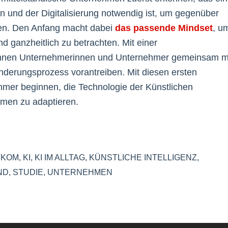
 und der Digitalisierung notwendig ist, um gegenüber
en. Den Anfang macht dabei
das passende Mindset
, u
d ganzheitlich zu betrachten. Mit einer
nen Unternehmerinnen und Unternehmer gemeinsam m
nderungsprozess vorantreiben. Mit diesen ersten
mer beginnen, die Technologie der Künstlichen
hmen zu adaptieren.
TKOM
,
KI
,
KI IM ALLTAG
,
KÜNSTLICHE INTELLIGENZ
,
ND
,
STUDIE
,
UNTERNEHMEN