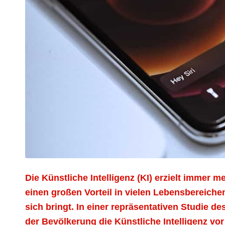
Die Künstliche Intelligenz (KI) erzielt immer 
einen großen Vorteil in vielen Lebensbereich
sich bringt. In einer repräsentativen Studie d
der Bevölkerung die Künstliche Intelligenz vo