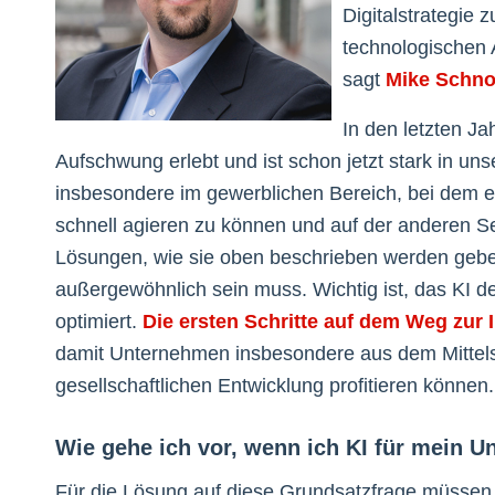
Digitalstrategie 
technologischen A
sagt
Mike Schno
In den letzten Ja
Aufschwung erlebt und ist schon jetzt stark in unse
insbesondere im gewerblichen Bereich, bei dem es 
schnell agieren zu können und auf der anderen Sei
Lösungen, wie sie oben beschrieben werden geben
außergewöhnlich sein muss. Wichtig ist, das KI d
optimiert.
Die ersten Schritte auf dem Weg zur I
damit Unternehmen insbesondere aus dem Mittelst
gesellschaftlichen Entwicklung profitieren können.
Wie gehe ich vor, wenn ich KI für mein 
Für die Lösung auf diese Grundsatzfrage müssen 