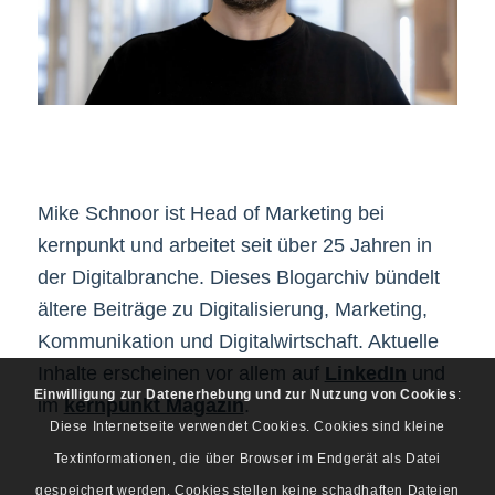
Mike Schnoor ist Head of Marketing bei
kernpunkt und arbeitet seit über 25 Jahren in
der Digitalbranche. Dieses Blogarchiv bündelt
ältere Beiträge zu Digitalisierung, Marketing,
Kommunikation und Digitalwirtschaft. Aktuelle
Inhalte erscheinen vor allem auf
LinkedIn
und
Einwilligung zur Datenerhebung und zur Nutzung von Cookies
:
im
kernpunkt Magazin
.
Diese Internetseite verwendet Cookies. Cookies sind kleine
Textinformationen, die über Browser im Endgerät als Datei
gespeichert werden. Cookies stellen keine schadhaften Dateien