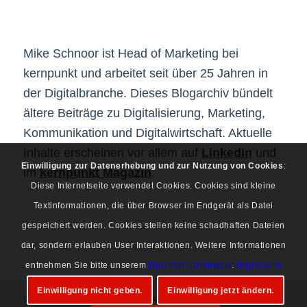
Mike Schnoor ist Head of Marketing bei
kernpunkt und arbeitet seit über 25 Jahren in
der Digitalbranche. Dieses Blogarchiv bündelt
ältere Beiträge zu Digitalisierung, Marketing,
Kommunikation und Digitalwirtschaft. Aktuelle
Inhalte erscheinen vor allem auf
LinkedIn
und
Einwilligung zur Datenerhebung und zur Nutzung von Cookies
:
im
kernpunkt Magazin
.
Diese Internetseite verwendet Cookies. Cookies sind kleine
Textinformationen, die über Browser im Endgerät als Datei
gespeichert werden. Cookies stellen keine schadhaften Dateien
dar, sondern erlauben User Interaktionen. Weitere Informationen
entnehmen Sie bitte unserem
Datenschutzhinweis
.
Impressum
Einwilligung nicht geben.
Einwilligung jetzt ändern.
© Copyright 1997-2026 Mike Schnoor. Alle Rechte vorbehalten.