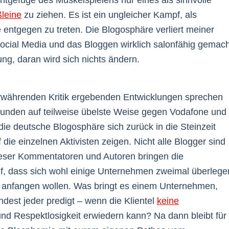
tgefüge des Muskelspielens nur eines als sinnvolle
leine
zu ziehen. Es ist ein ungleicher Kampf, als
entgegen zu treten. Die Blogosphäre verliert meiner
ocial Media und das Bloggen wirklich salonfähig gemach
g, daran wird sich nichts ändern.
rwährenden Kritik ergebenden Entwicklungen sprechen
 Stunden auf teilweise übelste Weise gegen Vodafone und
die deutsche Blogosphäre sich zurück in die Steinzeit
 die einzelnen Aktivisten zeigen. Nicht alle Blogger sind
ieser Kommentatoren und Autoren bringen die
ruf, dass sich wohl einige Unternehmen zweimal überlege
s anfangen wollen. Was bringt es einem Unternehmen,
ndest jeder predigt – wenn die Klientel
keine
nd Respektlosigkeit erwiedern kann? Na dann bleibt für