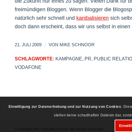
die Zukunft nur eines zu sagen: Vielen Dank für
freimündigen Bloggen. Wenn Blogger die Blogosphä
natürlich sehr schnell und
kanibalisieren
sich selb
doch dann erscheint, dass wir uns selbst in eine
/
21. JULI 2009
VON
MIKE SCHNOOR
SCHLAGWORTE:
KAMPAGNE
,
PR
,
PUBLIC RELATI
VODAFONE
Einwilligung zur Datenerhebung und zur Nutzung von Cookies
: Die
stellen keine schadhaften Dateien dar, son
Einwill
© Copyright 1997-2026 Mike Schnoor. Alle Rechte vorbehalten.