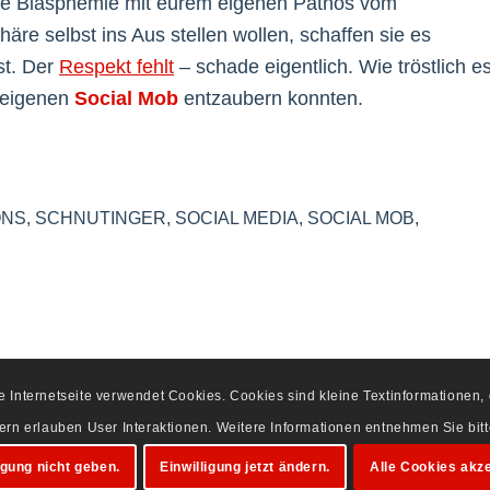
 die Blasphemie mit eurem eigenen Pathos vom
re selbst ins Aus stellen wollen, schaffen sie es
st. Der
Respekt fehlt
– schade eigentlich. Wie tröstlich e
n eigenen
Social Mob
entzaubern konnten.
ONS
,
SCHNUTINGER
,
SOCIAL MEDIA
,
SOCIAL MOB
,
se Internetseite verwendet Cookies. Cookies sind kleine Textinformationen
dern erlauben User Interaktionen. Weitere Informationen entnehmen Sie bi
igung nicht geben.
Einwilligung jetzt ändern.
Alle Cookies akze