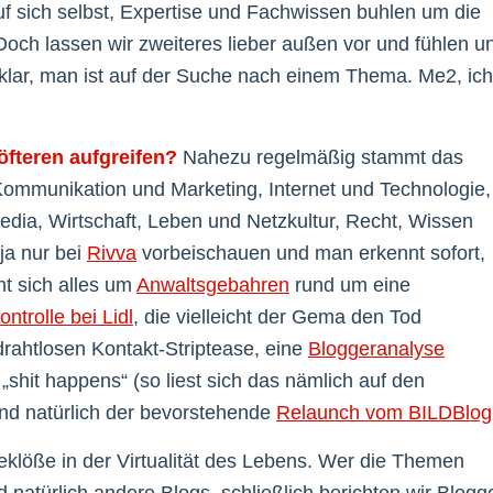
auf sich selbst, Expertise und Fachwissen buhlen um die
Doch lassen wir zweiteres lieber außen vor und fühlen u
lar, man ist auf der Suche nach einem Thema. Me2, ich
fteren aufgreifen?
Nahezu regelmäßig stammt das
mmunikation und Marketing, Internet und Technologie,
edia, Wirtschaft, Leben und Netzkultur, Recht, Wissen
 ja nur bei
Rivva
vorbeischauen und man erkennt sofort,
t sich alles um
Anwaltsgebahren
rund um eine
ontrolle bei Lidl
, die vielleicht der Gema den Tod
rahtlosen Kontakt-Striptease, eine
Bloggeranalyse
„shit happens“ (so liest sich das nämlich auf den
nd natürlich der bevorstehende
Relaunch vom BILDBlog
klöße in der Virtualität des Lebens. Wer die Themen
d natürlich andere Blogs, schließlich berichten wir Blogg