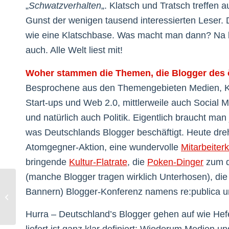
„
Schwatzverhalten
„. Klatsch und Tratsch treffen 
Gunst der wenigen tausend interessierten Leser. 
wie eine Klatschbase. Was macht man dann? Na k
auch. Alle Welt liest mit!
Woher stammen die Themen, die Blogger des ö
Besprochene aus den Themengebieten Medien, Ko
Start-ups und Web 2.0, mittlerweile auch Social M
und natürlich auch Politik. Eigentlich braucht man
was Deutschlands Blogger beschäftigt. Heute dreh
Atomgegner-Aktion, eine wundervolle
Mitarbeiterk
bringende
Kultur-Flatrate
, die
Poken-Dinger
zum d
(manche Blogger tragen wirklich Unterhosen), die 
Bannern) Blogger-Konferenz namens re:publica u
Twitter-Promis: Für die Menschen
Hurra – Deutschland’s Blogger gehen auf wie Hefe
liefert ist ganz klar definiert: Wiederum Medien un