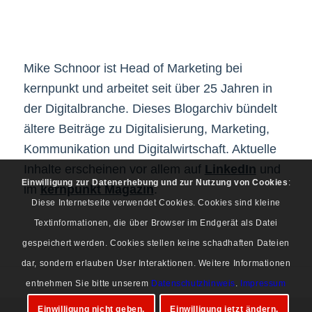
Mike Schnoor ist Head of Marketing bei
kernpunkt und arbeitet seit über 25 Jahren in
der Digitalbranche. Dieses Blogarchiv bündelt
ältere Beiträge zu Digitalisierung, Marketing,
Kommunikation und Digitalwirtschaft. Aktuelle
Inhalte erscheinen vor allem auf
LinkedIn
und
Einwilligung zur Datenerhebung und zur Nutzung von Cookies
:
im
kernpunkt Magazin
.
Diese Internetseite verwendet Cookies. Cookies sind kleine
Textinformationen, die über Browser im Endgerät als Datei
gespeichert werden. Cookies stellen keine schadhaften Dateien
dar, sondern erlauben User Interaktionen. Weitere Informationen
entnehmen Sie bitte unserem
Datenschutzhinweis
.
Impressum
Einwilligung nicht geben.
Einwilligung jetzt ändern.