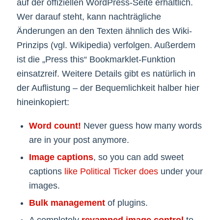
auf der offiziellen WordPress-Seite erhältlich.
Wer darauf steht, kann nachträgliche
Änderungen an den Texten ähnlich des Wiki-
Prinzips (vgl. Wikipedia) verfolgen. Außerdem
ist die „Press this“ Bookmarklet-Funktion
einsatzreif. Weitere Details gibt es natürlich in
der Auflistung – der Bequemlichkeit halber hier
hineinkopiert:
Word count!
Never guess how many words
are in your post anymore.
Image captions
, so you can add sweet
captions
like Political Ticker does
under your
images.
Bulk management
of plugins.
A completely
revamped image control
to