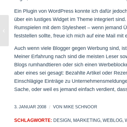
Ein Plugin von WordPress konnte ich dafür jedoch 
über ein lustiges Widget im Theme integriert sin
Rumspielen mit dem Stylesheet – wenn jemand Üb
Wer schaut eigentlich Neun TV?
feststellen sollte, freue ich mich auf eine Mail mi
Auch wenn viele Blogger gegen Werbung sind, ist 
Meiner Erfahrung nach sind die meisten Leser sow
Blogs rumhandtieren oder sich einen Werbeblocker 
aber eines sei gesagt: Bezahlte Artikel oder Reze
Einschlägige Einträge zu Unternehmensmeldungen 
Sache, oder weil es jemand einfach verdient, dass
/
3. JANUAR 2008
VON
MIKE SCHNOOR
SCHLAGWORTE:
DESIGN
,
MARKETING
,
WEBLOG
,