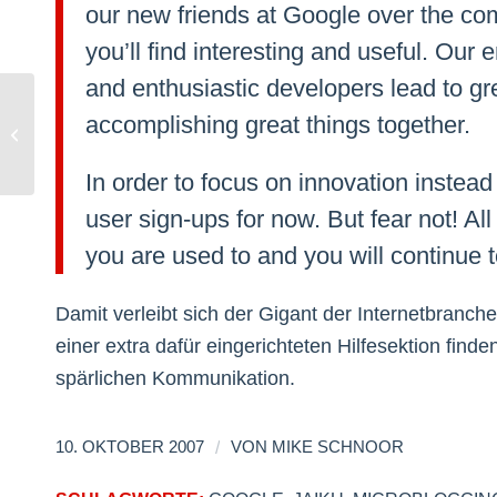
our new friends at Google over the c
you’ll find interesting and useful. Our
and enthusiastic developers lead to gr
accomplishing great things together.
Abmahnung in keinem Verhältnis zur
Realität
In order to focus on innovation instea
user sign-ups for now. But fear not! All
you are used to and you will continue to
Damit verleibt sich der Gigant der Internetbranche
einer extra dafür eingerichteten Hilfesektion finde
spärlichen Kommunikation.
/
10. OKTOBER 2007
VON
MIKE SCHNOOR