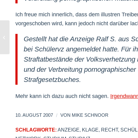
Ich freue mich innerlich, dass dem illustren Treib
vorgeschoben wird, kann jedoch nicht darüber lac
Klarstellung zu Sebastian F.
Gestellt hat die Anzeige Ralf S. aus S
bei Schülervz angemeldet hatte. Für ih
Straftatbestände der Volksverhetzung
und der Verbreitung pornographischer 
Strafgesetzbuches.
Mehr kann ich dazu auch nicht sagen.
Irgendwan
/
10. AUGUST 2007
VON
MIKE SCHNOOR
SCHLAGWORTE:
ANZEIGE
,
KLAGE
,
RECHT
,
SCHÜL