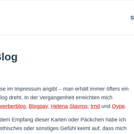
S
Blog
e im Impressum angibt – man erhält immer öfters ein
log dreht. In der Vergangenheit erreichten mich
werberblog
,
Blogpay
,
Helena
Stavros
,
trnd
und
Qype
.
t dem Empfang dieser Karten oder Päckchen habe ich
ethisches oder sonstiges Gefühl keimt auf, dass mich