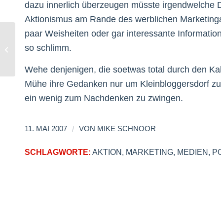
dazu innerlich überzeugen müsste irgendwelche D
Aktionismus am Rande des werblichen Marketingas
paar Weisheiten oder gar interessante Information
so schlimm.
BarCamp Cologne Reloaded
Wehe denjenigen, die soetwas total durch den Ka
Mühe ihre Gedanken nur um Kleinbloggersdorf zu
ein wenig zum Nachdenken zu zwingen.
/
11. MAI 2007
VON
MIKE SCHNOOR
SCHLAGWORTE:
AKTION
,
MARKETING
,
MEDIEN
,
P