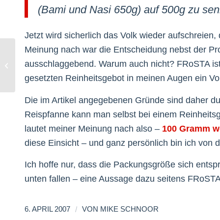
(Bami und Nasi 650g) auf 500g zu sen
Jetzt wird sicherlich das Volk wieder aufschreien
Meinung nach war die Entscheidung nebst der Pr
ausschlaggebend. Warum auch nicht? FRoSTA ist s
BarCamp FFM
gesetzten Reinheitsgebot in meinen Augen ein Vorb
Die im Artikel angegebenen Gründe sind daher dur
Reispfanne kann man selbst bei einem Reinheits
lautet meiner Meinung nach also –
100 Gramm we
diese Einsicht – und ganz persönlich bin ich vo
Ich hoffe nur, dass die Packungsgröße sich entsp
unten fallen – eine Aussage dazu seitens FRoSTA 
/
6. APRIL 2007
VON
MIKE SCHNOOR