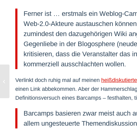
Ferner ist … erstmals ein Weblog-Camp
Web-2.0-Akteure austauschen können. V
zumindest den dazugehörigen Wiki ang
Gegenliebe in der Blogosphere (neude
kritisieren, dass die Veranstalter das 
kommerziell ausschlachten wollen.
Verlinkt doch ruhig mal auf meinen
heißdiskutiert
Führungswechsel: Tschüss Ehssan!
einen Link abbekommen. Aber der Hammerschlag a
Definitionsversuch eines Barcamps – festhalten, ti
Barcamps basieren zwar meist auch auf
allem ungesteuerte Themendiskussion