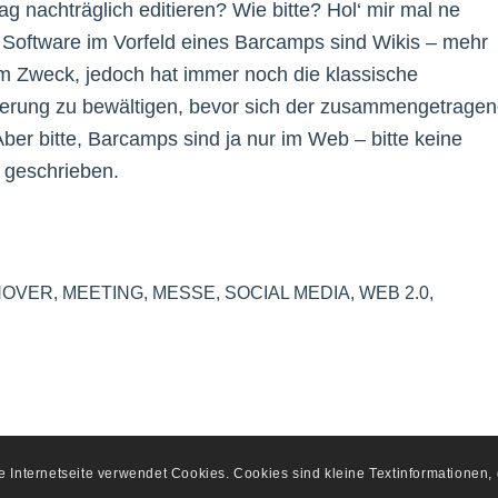
 nachträglich editieren? Wie bitte? Hol‘ mir mal ne
 Software im Vorfeld eines Barcamps sind Wikis – mehr
um Zweck, jedoch hat immer noch die klassische
sierung zu bewältigen, bevor sich der zusammengetrage
Aber bitte, Barcamps sind ja nur im Web – bitte keine
 geschrieben.
NOVER
,
MEETING
,
MESSE
,
SOCIAL MEDIA
,
WEB 2.0
,
se Internetseite verwendet Cookies. Cookies sind kleine Textinformationen