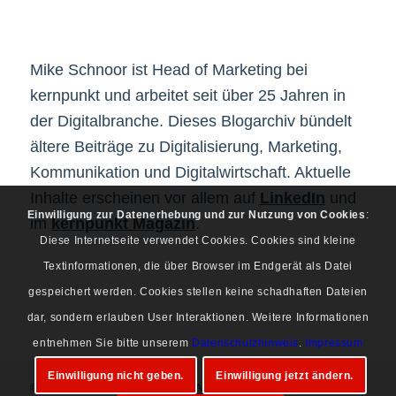
Mike Schnoor ist Head of Marketing bei
kernpunkt und arbeitet seit über 25 Jahren in
der Digitalbranche. Dieses Blogarchiv bündelt
ältere Beiträge zu Digitalisierung, Marketing,
Kommunikation und Digitalwirtschaft. Aktuelle
Inhalte erscheinen vor allem auf
LinkedIn
und
Einwilligung zur Datenerhebung und zur Nutzung von Cookies
:
im
kernpunkt Magazin
.
Diese Internetseite verwendet Cookies. Cookies sind kleine
Textinformationen, die über Browser im Endgerät als Datei
gespeichert werden. Cookies stellen keine schadhaften Dateien
dar, sondern erlauben User Interaktionen. Weitere Informationen
entnehmen Sie bitte unserem
Datenschutzhinweis
.
Impressum
Einwilligung nicht geben.
Einwilligung jetzt ändern.
© Copyright 1997-2026 Mike Schnoor. Alle Rechte vorbehalten.