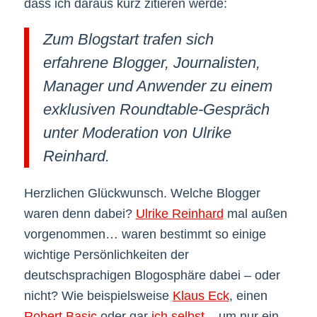
dass ich daraus kurz zitieren werde:
Zum Blogstart trafen sich
erfahrene Blogger, Journalisten,
Manager und Anwender zu einem
exklusiven Roundtable-Gespräch
unter Moderation von Ulrike
Reinhard.
Herzlichen Glückwunsch. Welche Blogger
waren denn dabei?
Ulrike Reinhard
mal außen
vorgenommen… waren bestimmt so einige
wichtige Persönlichkeiten der
deutschsprachigen Blogosphäre dabei – oder
nicht? Wie beispielsweise
Klaus Eck
, einen
Robert Basic
oder gar
ich selbst
– um nur ein