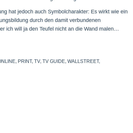
ung hat jedoch auch Symbolcharakter: Es wirkt wie ein
nungsbildung durch den damit verbundenen
r ich will ja den Teufel nicht an die Wand malen…
ONLINE
,
PRINT
,
TV
,
TV GUIDE
,
WALLSTREET
,