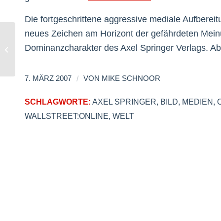
Die fortgeschrittene aggressive mediale Aufbereit
neues Zeichen am Horizont der gefährdeten Mei
Dominanzcharakter des Axel Springer Verlags. Abe
Corporate Blog der time4you
/
7. MÄRZ 2007
VON
MIKE SCHNOOR
SCHLAGWORTE:
AXEL SPRINGER
,
BILD
,
MEDIEN
,
WALLSTREET:ONLINE
,
WELT