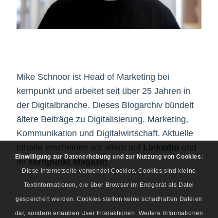
Mike Schnoor ist Head of Marketing bei
kernpunkt und arbeitet seit über 25 Jahren in
der Digitalbranche. Dieses Blogarchiv bündelt
ältere Beiträge zu Digitalisierung, Marketing,
Kommunikation und Digitalwirtschaft. Aktuelle
Inhalte erscheinen vor allem auf
LinkedIn
und
Einwilligung zur Datenerhebung und zur Nutzung von Cookies
:
im
kernpunkt Magazin
.
Diese Internetseite verwendet Cookies. Cookies sind kleine
Textinformationen, die über Browser im Endgerät als Datei
gespeichert werden. Cookies stellen keine schadhaften Dateien
dar, sondern erlauben User Interaktionen. Weitere Informationen