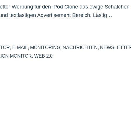
 fetter Werbung für
den iPod Clone
das ewige Schäfchen
nd textlastigen Advertisement Bereich. Lästig…
ITOR
,
E-MAIL
,
MONITORING
,
NACHRICHTEN
,
NEWSLETTE
IGN MONITOR
,
WEB 2.0