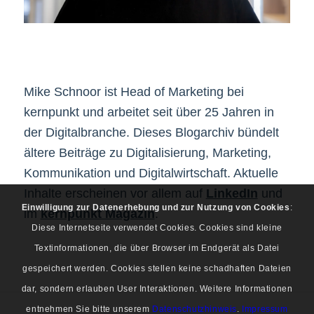
Mike Schnoor ist Head of Marketing bei
kernpunkt und arbeitet seit über 25 Jahren in
der Digitalbranche. Dieses Blogarchiv bündelt
ältere Beiträge zu Digitalisierung, Marketing,
Kommunikation und Digitalwirtschaft. Aktuelle
Inhalte erscheinen vor allem auf
LinkedIn
und
Einwilligung zur Datenerhebung und zur Nutzung von Cookies
:
im
kernpunkt Magazin
.
Diese Internetseite verwendet Cookies. Cookies sind kleine
Textinformationen, die über Browser im Endgerät als Datei
gespeichert werden. Cookies stellen keine schadhaften Dateien
dar, sondern erlauben User Interaktionen. Weitere Informationen
entnehmen Sie bitte unserem
Datenschutzhinweis
.
Impressum