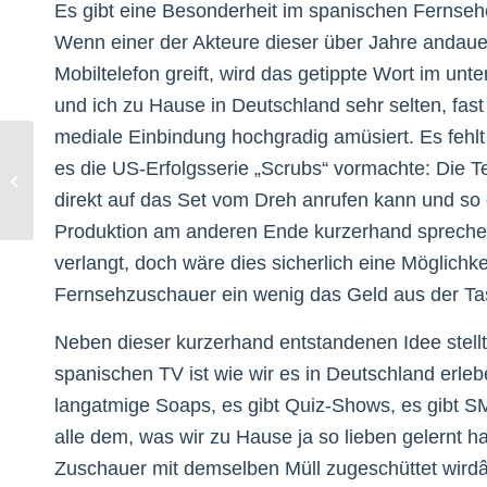
Es gibt eine Besonderheit im spanischen Fernsehe
Wenn einer der Akteure dieser über Jahre anda
Mobiltelefon greift, wird das getippte Wort im unt
und ich zu Hause in Deutschland sehr selten, fast
mediale Einbindung hochgradig amüsiert. Es fehlt h
es die US-Erfolgsserie „Scrubs“ vormachte: Die 
Die Qual der Leserblogs
direkt auf das Set vom Dreh anrufen kann und so 
Produktion am anderen Ende kurzerhand sprechen
verlangt, doch wäre dies sicherlich eine Möglich
Fernsehzuschauer ein wenig das Geld aus der Ta
Neben dieser kurzerhand entstandenen Idee stellt
spanischen TV ist wie wir es in Deutschland erleb
langatmige Soaps, es gibt Quiz-Shows, es gibt SM
alle dem, was wir zu Hause ja so lieben gelernt h
Zuschauer mit demselben Müll zugeschüttet wirdâ€