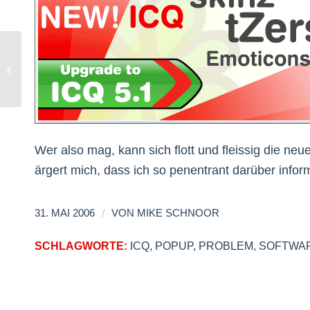
Sevenload goes Gamma
Wer also mag, kann sich flott und fleissig die neu
ärgert mich, dass ich so penentrant darüber infor
/
31. MAI 2006
VON
MIKE SCHNOOR
SCHLAGWORTE:
ICQ
,
POPUP
,
PROBLEM
,
SOFTWAR