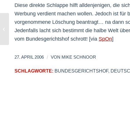
Diese direkte Schlappe hilft alldenjenigen, die si
Werbung verdient machen wollen. Jedoch ist für b
vorgenommene Löschung beantragt… na dann schau
Qype
Jedenfalls lacht sich bestimmt die halbe Welt üb
vom Bundesgerichtshof schrott! [via
SpOn
]
/
27. APRIL 2006
VON
MIKE SCHNOOR
SCHLAGWORTE:
BUNDESGERICHTSHOF
,
DEUTS