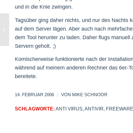
und in die Knie zwingen.
Tagsüber ging daher nichts, und nur des Nachts k
auf dem Server lägen. Aber auch nach mehrfachen
Wireless LAN und Flatrate
dem Tool herunter zu laden. Daher flugs manuel
Servern geholt. ;)
Komischerweise funktionierte nach der Installatio
während auf meinem anderen Rechner das 6er-To
bereitete.
/
14. FEBRUAR 2006
VON
MIKE SCHNOOR
SCHLAGWORTE:
ANTI VIRUS
,
ANTIVIR
,
FREEWAR