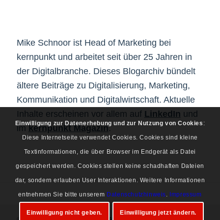
Mike Schnoor ist Head of Marketing bei
kernpunkt und arbeitet seit über 25 Jahren in
der Digitalbranche. Dieses Blogarchiv bündelt
ältere Beiträge zu Digitalisierung, Marketing,
Kommunikation und Digitalwirtschaft. Aktuelle
Inhalte erscheinen vor allem auf
LinkedIn
und
Einwilligung zur Datenerhebung und zur Nutzung von Cookies
:
im
kernpunkt Magazin
.
Diese Internetseite verwendet Cookies. Cookies sind kleine
Textinformationen, die über Browser im Endgerät als Datei
gespeichert werden. Cookies stellen keine schadhaften Dateien
dar, sondern erlauben User Interaktionen. Weitere Informationen
entnehmen Sie bitte unserem
Datenschutzhinweis
.
Impressum
Einwilligung nicht geben.
Einwilligung jetzt ändern.
© Copyright 1997-2026 Mike Schnoor. Alle Rechte vorbehalten.