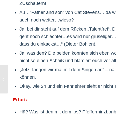
ZUschauern!
Au…“Father and son“ von Cat Stevens….da woll
auch noch weiter…wieso?
Ja, bei dir steht auf dem Rücken „Talentfrei“.
geht noch schlechter…es wird nur gruseliger…
dass du einkackst…“ (Dieter Bohlen).
Ja, was den? Die beiden konnten sich eben w
nicht so einen Scheiß und blamiert euch vor all
„Jetzt fangen wir mal mit dem Singen an“ – na
können.
DSDS: Die neue Runde der
Hackfressen
Okay, wie 24 und ein Fahrlehrer sieht er nich
Erfurt:
Hä? Was ist den mit dem los? Pfefferminzbonb