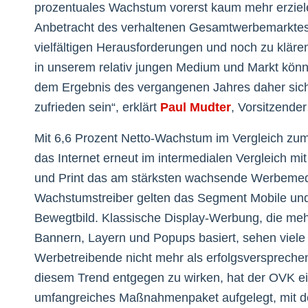
prozentuales Wachstum vorerst kaum mehr erziele
Anbetracht des verhaltenen Gesamtwerbemarktes
vielfältigen Herausforderungen und noch zu klä
in unserem relativ jungen Medium und Markt könn
dem Ergebnis des vergangenen Jahres daher sich
zufrieden sein“, erklärt
Paul Mudter
, Vorsitzende
Mit 6,6 Prozent Netto-Wachstum im Vergleich zum 
das Internet erneut im intermedialen Vergleich mi
und Print das am stärksten wachsende Werbemed
Wachstumstreiber gelten das Segment Mobile und
Bewegtbild. Klassische Display-Werbung, die meh
Bannern, Layern und Popups basiert, sehen viele
Werbetreibende nicht mehr als erfolgsversprech
diesem Trend entgegen zu wirken, hat der OVK e
umfangreiches Maßnahmenpaket aufgelegt, mit de