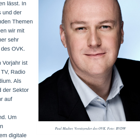
n lässt. In
 und der
renden Themen
en wir mit
er sehr
r des OVK.
Vorjahr ist
t TV, Radio
ium. Als
 der Sektor
r auf
end. Um
in
Paul Mudter, Vorsitzender des OVK. Foto: BVDW
m digitale