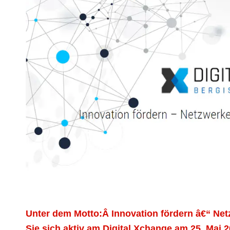
Unter dem Motto:Â Innovation fördern â€“ Net
Sie sich aktiv am Digital Xchange am 25. Mai 