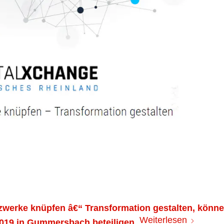
zwerke knüpfen â€“ Transformation gestalten, könn
Weiterlesen
2019 in Gummersbach beteiligen.