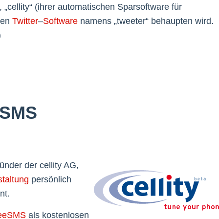
„cellity“ (ihrer automatischen Sparsoftware für
ilen
Twitter
–
Software
namens „tweeter“ behaupten wird.
)
n SMS
nder der cellity AG,
taltung
persönlich
nt.
reeSMS
als kostenlosen