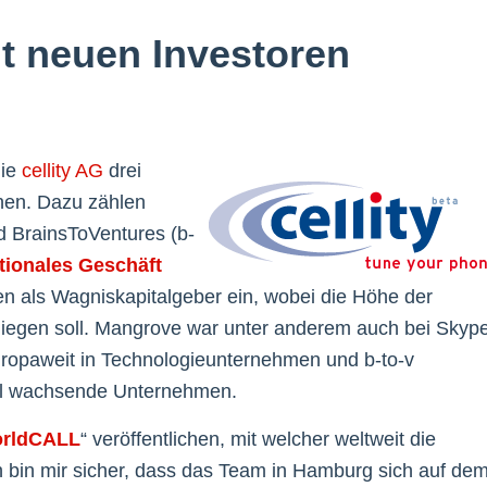
it neuen Investoren
die
cellity AG
drei
nnen. Dazu zählen
d BrainsToVentures (b-
ationales Geschäft
igen als Wagniskapitalgeber ein, wobei die Höhe der
h liegen soll. Mangrove war unter anderem auch bei Skyp
europaweit in Technologieunternehmen und b-to-v
nell wachsende Unternehmen.
rldCALL
“ veröffentlichen, mit welcher weltweit die
h bin mir sicher, dass das Team in Hamburg sich auf de