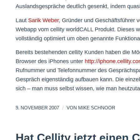
Auslandsgespräche deutlich gesenkt, indem quas
Laut
Sarik Weber
, Gründer und Geschäftsführer vo
Webapp vom cellity worldCALL Produkt. Dieses w
vollständig optimiert um oben genannte Funktional
Bereits bestehenden cellity Kunden haben die Mögl
Browser des iPhones unter
http://iphone.cellity.c
Rufnummer und Telefonnummer des Gesprächspartn
Gespräch eigenständig aufbauen kann. Die einz
sich – man muss selbst wissen, wie man heutzutag
/
9. NOVEMBER 2007
VON
MIKE SCHNOOR
Hat Cellity jetzt einen 