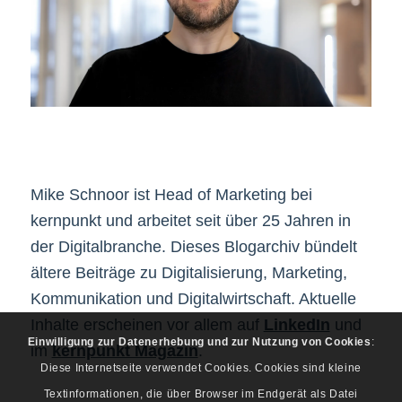
Mike Schnoor ist Head of Marketing bei
kernpunkt und arbeitet seit über 25 Jahren in
der Digitalbranche. Dieses Blogarchiv bündelt
ältere Beiträge zu Digitalisierung, Marketing,
Kommunikation und Digitalwirtschaft. Aktuelle
Inhalte erscheinen vor allem auf
LinkedIn
und
Einwilligung zur Datenerhebung und zur Nutzung von Cookies
:
im
kernpunkt Magazin
.
Diese Internetseite verwendet Cookies. Cookies sind kleine
Textinformationen, die über Browser im Endgerät als Datei