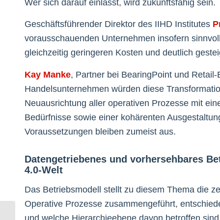
Wer sich darauf einlässt, wird zukunftsfähig sein.
Geschäftsführender Direktor des IIHD Institutes
P
vorausschauenden Unternehmen insofern sinnvoll
gleichzeitig geringeren Kosten und deutlich gesteig
Kay Manke
, Partner bei BearingPoint und Retail
Handelsunternehmen würden diese Transformatione
Neuausrichtung aller operativen Prozesse mit ein
Bedürfnisse sowie einer kohärenten Ausgestaltung 
Voraussetzungen bleiben zumeist aus.
Datengetriebenes und vorhersehbares Betr
4.0-Welt
Das Betriebsmodell stellt zu diesem Thema die z
Operative Prozesse zusammengeführt, entschiede
und welche Hierarchieebene davon betroffen sind
Bürgschaft zu Schalke