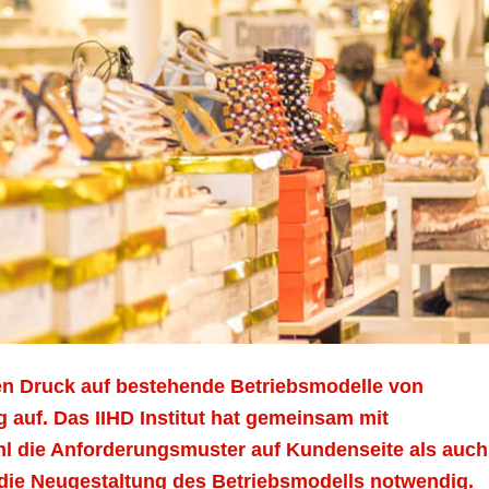
den Druck auf bestehende Betriebsmodelle von
auf. Das IIHD Institut hat gemeinsam mit
l die Anforderungsmuster auf Kundenseite als auch
die Neugestaltung des Betriebsmodells notwendig.