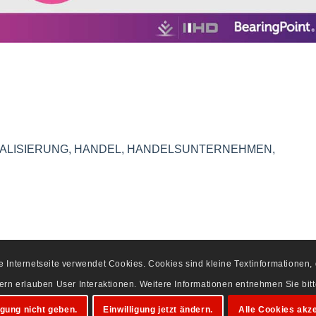
TALISIERUNG
,
HANDEL
,
HANDELSUNTERNEHMEN
,
se Internetseite verwendet Cookies. Cookies sind kleine Textinformationen
dern erlauben User Interaktionen. Weitere Informationen entnehmen Sie bi
igung nicht geben.
Einwilligung jetzt ändern.
Alle Cookies akze