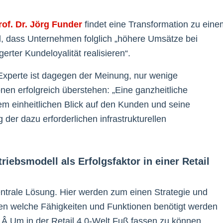
rof. Dr. Jörg Funder
findet eine Transformation zu eine
, dass Unternehmen folglich „höhere Umsätze bei
erter Kundeloyalität realisieren“.
-Experte ist dagegen der Meinung, nur wenige
n erfolgreich überstehen: „Eine ganzheitliche
em einheitlichen Blick auf den Kunden und seine
der dazu erforderlichen infrastrukturellen
iebsmodell als Erfolgsfaktor in einer Retail
entrale Lösung. Hier werden zum einen Strategie und
n welche Fähigkeiten und Funktionen benötigt werden
.Â Um in der Retail 4.0-Welt Fuß fassen zu können,