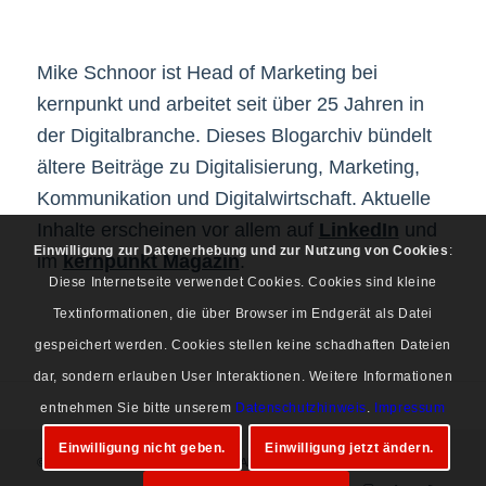
Mike Schnoor ist Head of Marketing bei
kernpunkt und arbeitet seit über 25 Jahren in
der Digitalbranche. Dieses Blogarchiv bündelt
ältere Beiträge zu Digitalisierung, Marketing,
Kommunikation und Digitalwirtschaft. Aktuelle
Inhalte erscheinen vor allem auf
LinkedIn
und
Einwilligung zur Datenerhebung und zur Nutzung von Cookies
:
im
kernpunkt Magazin
.
Diese Internetseite verwendet Cookies. Cookies sind kleine
Textinformationen, die über Browser im Endgerät als Datei
gespeichert werden. Cookies stellen keine schadhaften Dateien
dar, sondern erlauben User Interaktionen. Weitere Informationen
entnehmen Sie bitte unserem
Datenschutzhinweis
.
Impressum
Einwilligung nicht geben.
Einwilligung jetzt ändern.
© Copyright 1997-2026 Mike Schnoor. Alle Rechte vorbehalten.