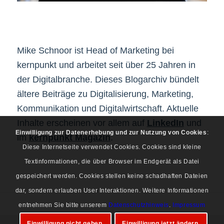
Mike Schnoor ist Head of Marketing bei
kernpunkt und arbeitet seit über 25 Jahren in
der Digitalbranche. Dieses Blogarchiv bündelt
ältere Beiträge zu Digitalisierung, Marketing,
Kommunikation und Digitalwirtschaft. Aktuelle
Inhalte erscheinen vor allem auf
LinkedIn
und
Einwilligung zur Datenerhebung und zur Nutzung von Cookies
:
im
kernpunkt Magazin
.
Diese Internetseite verwendet Cookies. Cookies sind kleine
Textinformationen, die über Browser im Endgerät als Datei
gespeichert werden. Cookies stellen keine schadhaften Dateien
dar, sondern erlauben User Interaktionen. Weitere Informationen
entnehmen Sie bitte unserem
Datenschutzhinweis
.
Impressum
Einwilligung nicht geben.
Einwilligung jetzt ändern.