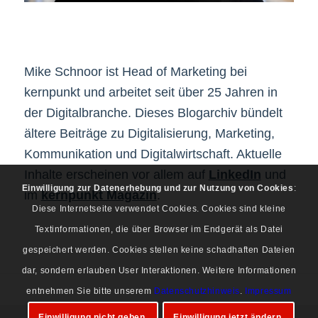
Mike Schnoor ist Head of Marketing bei
kernpunkt und arbeitet seit über 25 Jahren in
der Digitalbranche. Dieses Blogarchiv bündelt
ältere Beiträge zu Digitalisierung, Marketing,
Kommunikation und Digitalwirtschaft. Aktuelle
Inhalte erscheinen vor allem auf
LinkedIn
und
Einwilligung zur Datenerhebung und zur Nutzung von Cookies
:
im
kernpunkt Magazin
.
Diese Internetseite verwendet Cookies. Cookies sind kleine
Textinformationen, die über Browser im Endgerät als Datei
gespeichert werden. Cookies stellen keine schadhaften Dateien
dar, sondern erlauben User Interaktionen. Weitere Informationen
entnehmen Sie bitte unserem
Datenschutzhinweis
.
Impressum
Einwilligung nicht geben.
Einwilligung jetzt ändern.